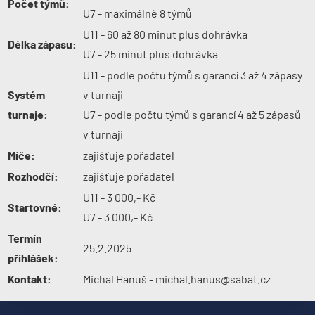
Počet týmů:
U7 - maximálně 8 týmů
U11 - 60 až 80 minut plus dohrávka
Délka zápasu:
U7 - 25 minut plus dohrávka
U11 - podle počtu týmů s garancí 3 až 4 zápasy
Systém
v turnaji
turnaje:
U7 - podle počtu týmů s garancí 4 až 5 zápasů
v turnaji
Míče:
zajišťuje pořadatel
Rozhodčí:
zajišťuje pořadatel
U11 - 3 000,- Kč
Startovné:
U7 - 3 000,- Kč
Termín
25.2.2025
přihlášek:
Kontakt:
Michal Hanuš -
michal.hanus@sabat.cz