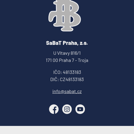
SaBaT Praha, z.s.
U Vltavy 816/1
171 00 Praha 7 - Troja
IČO: 48133183
DIČ: CZ48133183
info@sabat.cz
Facebook
Instagram
YouTube