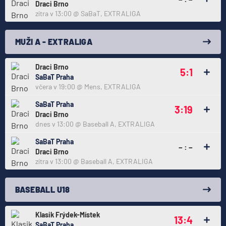
Draci Brno
zítra v 13:00
@
SaBaT
,
EXTRALIGA
MUŽI A - EXTRALIGA
Draci Brno
5:1
SaBaT Praha
včera v 19:00
@
Mens
,
EXTRALIGA
SaBaT Praha
3:19
Draci Brno
dnes v 13:00
@
Baseball A
,
EXTRALIGA
SaBaT Praha
– : –
Draci Brno
zítra v 13:00
@
Baseball A
,
EXTRALIGA
BASEBALL U18
Klasik Frýdek-Místek
13:4
SaBaT Praha