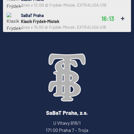
dnes v 12:00
@
Frýdek-Místek
,
EXTRALIGA U18
SaBaT Praha
16:13
Klasik Frýdek-Místek
dnes v 15:00
@
Frýdek-Místek
,
EXTRALIGA U18
SaBaT Praha, z.s.
U Vltavy 816/1
171 00 Praha 7 - Troja