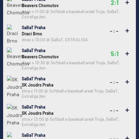
2:1
Beavers Chomutov
dnes v 11:00
@
Softball a baseball areál Troja, SaBaT
,
Extraliga žen
SaBaT Praha
– : –
Draci Brno
dnes v 13:00
@
SaBaT
,
EXTRALIGA
SaBaT Praha
5:1
Beavers Chomutov
dnes v 13:30
@
Softball a baseball areál Troja, SaBaT
,
Extraliga žen
SaBaT Praha
– : –
SK Joudrs Praha
zítra v 11:00
@
Softball a baseball areál Troja, SaBaT
,
Extraliga žen
SaBaT Praha
– : –
SK Joudrs Praha
zítra v 13:00
@
Softball a baseball areál Troja, SaBaT
,
Extraliga žen
SaBaT Praha
– : –