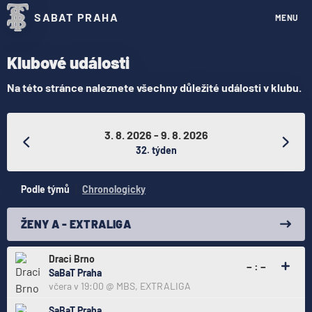
SABAT PRAHA
MENU
Klubové události
Na této stránce naleznete všechny důležité události v klubu.
3. 8. 2026 - 9. 8. 2026
32. týden
Podle týmů
Chronologicky
ŽENY A - EXTRALIGA
Draci Brno
– : –
SaBaT Praha
včera v 19:00
@
MBS
,
EXTRALIGA
SaBaT Praha