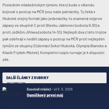
Posledním mládežnickým týmem, který bude o víkendu
bojovat o postup na MČR jsou naše patnáctky. Ty čeká v
Hluboké stejný formát jako jedenáctky, to znamená nejprve
zápasy ve skupině C proti Blesku Jablonec (sobota 9:30) a
proti Ježkům Jihlava (sobota 14:10). Nejlepši dva z této trojice
pak odehrají v neděli zápasy o postup na MČR proti nejlepším
týmům ze skupiny D (domácí Sokol Hluboká, Olympia Blansko a
Klasik Frýdek-Místek). Kompletní rozpis turnaje je k dispozici
zde
.
DALŠÍ ČLÁNKY Z RUBRIKY
Baseball mládež
-
út 5. 5. 2026
Osmičkový první máj