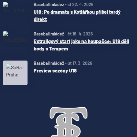
Baseball mládež
-
st 22. 4. 2026
U18: Po dramatu s Kotlářkou přišel tvrdý
direkt
Baseball mládež
-
čt 16. 4. 2026
Extraligový start jako na houpačce: U18 dělí
body s Tempem
Baseball mládež
-
út 17. 3. 2026
Preview sezóny U18