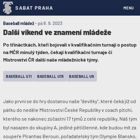
SABAT PRAHA
MENU
Baseball mládež
-
pá 8. 9. 2023
Další víkend ve znamení mládeže
Po třináctkách, kteří bojovali v kvalifikačním turnaji o postup
na MČR minulý týden, čekají kvalifikační turnaje či
Mistrovství ČR další naše mládežnické týmy.
BASEBALL U11
BASEBALL U15
BASEBALL U9
Jako první se do hry dostanou naše "devítky", které čeká již od
pátku do neděle Mistrovství České Republiky v coach pitchi,
kterého se nakonec zúčastní 17 týmů z celé republiky. Náš tým
byl nasazen do skupiny A, jediné pětičlenné, kde budou mít za
soupeře Piranhas Beroun, pořadatelský tým Olympie Blansko,