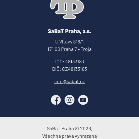
SaBaT Praha, z.s.
U Vltavy 816/1
171 00 Praha 7 - Troja
IČO: 48133183
DIČ: CZ48133183
info@sabat.cz
Facebook
Instagram
YouTube
SaBaT Praha © 2026.
Všechna práva vyhrazena