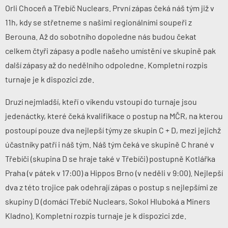
Orli Choceň a Třebíč Nuclears. První zápas čeká náš tým již v
11h, kdy se střetneme s našimi regionálními soupeři z
Berouna. Až do sobotního dopoledne nás budou čekat
celkem čtyři zápasy a podle našeho umístění ve skupině pak
další zápasy až do nedělního odpoledne. Kompletní rozpis
turnaje je k dispozici
zde
.
Druzí nejmladší, kteří o víkendu vstoupí do turnaje jsou
jedenáctky, které čeká kvalifikace o postup na MČR, na kterou
postoupí pouze dva nejlepší týmy ze skupin C + D, mezi jejichž
účastníky patří i náš tým. Náš tým čeká ve skupině C hrané v
Třebíči (skupina D se hraje také v Třebíči) postupně Kotlářka
Praha (v pátek v 17:00) a Hippos Brno (v neděli v 9:00). Nejlepší
dva z této trojice pak odehrají zápas o postup s nejlepšími ze
skupiny D (domácí Třebíč Nuclears, Sokol Hluboká a Miners
Kladno). Kompletní rozpis turnaje je k dispozici
zde
.