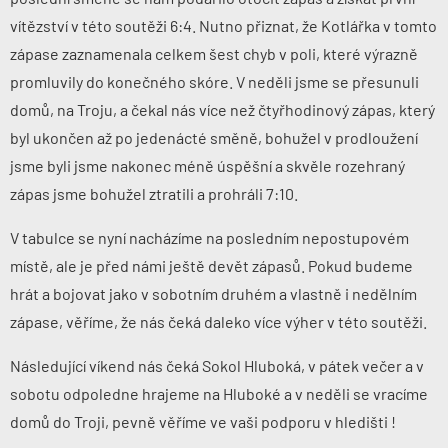
vítězství v této soutěži 6:4. Nutno přiznat, že Kotlářka v tomto
zápase zaznamenala celkem šest chyb v poli, které výrazně
promluvily do konečného skóre. V neděli jsme se přesunuli
domů, na Troju, a čekal nás více než čtyřhodinový zápas, který
byl ukončen až po jedenácté směně, bohužel v prodloužení
jsme byli jsme nakonec méně úspěšní a skvěle rozehraný
zápas jsme bohužel ztratili a prohráli 7:10.
V tabulce se nyní nacházíme na posledním nepostupovém
místě, ale je před námi ještě devět zápasů. Pokud budeme
hrát a bojovat jako v sobotním druhém a vlastně i nedělním
zápase, věříme, že nás čeká daleko více výher v této soutěži.
Následující víkend nás čeká Sokol Hluboká, v pátek večer a v
sobotu odpoledne hrajeme na Hluboké a v neděli se vracíme
domů do Troji, pevně věříme ve vaši podporu v hledišti !