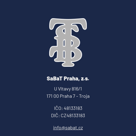
SaBaT Praha, z.s.
U Vltavy 816/1
171 00 Praha 7 - Troja
IČO: 48133183
DIČ: CZ48133183
info@sabat.cz