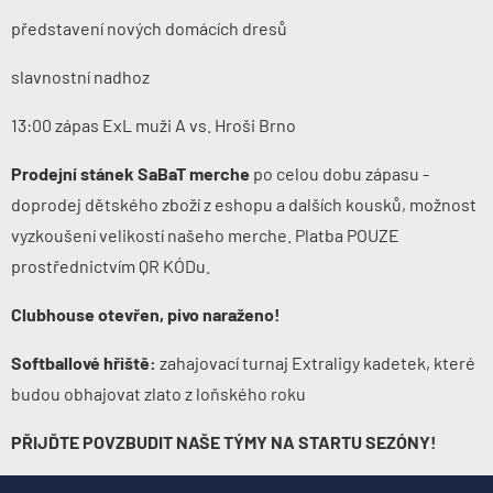
představení nových domácích dresů
slavnostní nadhoz
13:00 zápas ExL muži A vs. Hroši Brno
Prodejní stánek SaBaT merche
po celou dobu zápasu -
doprodej dětského zboží z eshopu a dalších kousků, možnost
vyzkoušení velikostí našeho merche. Platba POUZE
prostřednictvím QR KÓDu.
Clubhouse otevřen, pivo naraženo!
Softballové hřiště:
zahajovací turnaj Extraligy kadetek, které
budou obhajovat zlato z loňského roku
PŘIJĎTE POVZBUDIT NAŠE TÝMY NA STARTU SEZÓNY!