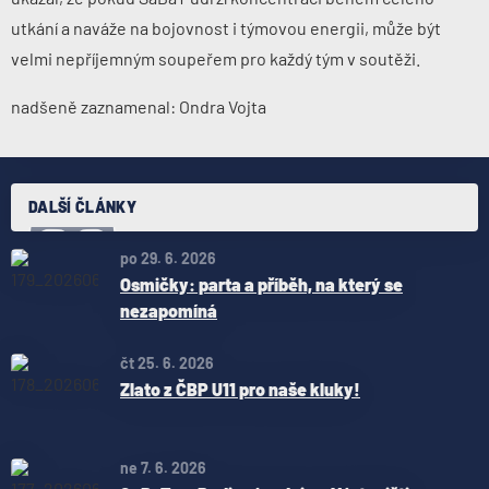
utkání a naváže na bojovnost i týmovou energii, může být
velmi nepříjemným soupeřem pro každý tým v soutěži.
nadšeně zaznamenal: Ondra Vojta
DALŠÍ ČLÁNKY
po 29. 6. 2026
Osmičky: parta a příběh, na který se
nezapomíná
čt 25. 6. 2026
Zlato z ČBP U11 pro naše kluky!
ne 7. 6. 2026