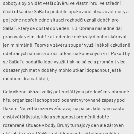
soboty a bylo vidět větší důvěru ve vlastní hru. Ve střední
části utkání se SaBaTu podařilo opakovaně obsazovat mety a
po jedné nepřehledné situaci rozhodčí uznali doběh pro
SaBaT, který se dostal do vedení 1:0. Obrana následně dál
pracovala velmi dobře a Ledenice dokázaly dlouho skórovat
jen minimálně. Teprve v závěru soupeř využil několik zkušeně
odehraných situací a otočil utkání na konečných 4:1. Pokud by
se SaBaTu podařilo lépe využít tlak na pálce a proměnit více
obsazených met v doběhy, mohlo utkání dopadnout ještě
mnohem dramatičtěji.
Celý víkend ukázal velký potenciál týmu především v obranné
hře, organizaci i schopnosti odehrát vyrovnané zápasy pod
tlakem. Největší rezervy zůstávají na pálce, kde týmu často
chybí větší jistota, klid a schopnost proměnit dobře
rozehrané situace v body. Druhý turnajový den ale zároveň
ukázal, že pokud SaBaT udrží koncentraci během celého