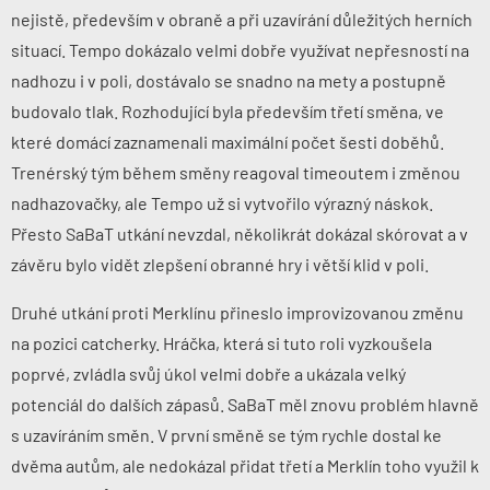
nejistě, především v obraně a při uzavírání důležitých herních
situací. Tempo dokázalo velmi dobře využívat nepřesností na
nadhozu i v poli, dostávalo se snadno na mety a postupně
budovalo tlak. Rozhodující byla především třetí směna, ve
které domácí zaznamenali maximální počet šesti doběhů.
Trenérský tým během směny reagoval timeoutem i změnou
nadhazovačky, ale Tempo už si vytvořilo výrazný náskok.
Přesto SaBaT utkání nevzdal, několikrát dokázal skórovat a v
závěru bylo vidět zlepšení obranné hry i větší klid v poli.
Druhé utkání proti Merklínu přineslo improvizovanou změnu
na pozici catcherky. Hráčka, která si tuto roli vyzkoušela
poprvé, zvládla svůj úkol velmi dobře a ukázala velký
potenciál do dalších zápasů. SaBaT měl znovu problém hlavně
s uzavíráním směn. V první směně se tým rychle dostal ke
dvěma autům, ale nedokázal přidat třetí a Merklín toho využil k