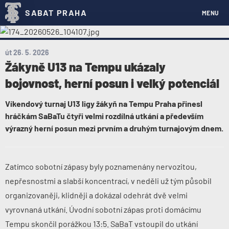
SABAT PRAHA
MENU
út 26. 5. 2026
Žákyně U13 na Tempu ukázaly
bojovnost, herní posun i velký potenciál
Víkendový turnaj U13 ligy žákyň na Tempu Praha přinesl
hráčkám SaBaTu čtyři velmi rozdílná utkání a především
výrazný herní posun mezi prvním a druhým turnajovým dnem.
Zatímco sobotní zápasy byly poznamenány nervozitou,
nepřesnostmi a slabší koncentrací, v neděli už tým působil
organizovaněji, klidněji a dokázal odehrát dvě velmi
vyrovnaná utkání. Úvodní sobotní zápas proti domácímu
Tempu skončil porážkou 13:5. SaBaT vstoupil do utkání