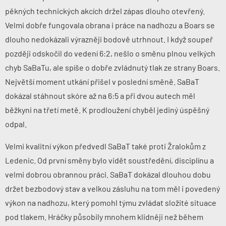
pěkných technických akcích držel zápas dlouho otevřený.
Velmi dobře fungovala obrana i práce na nadhozu a Boars se
dlouho nedokázali výrazněji bodově utrhnout. I když soupeř
později odskočil do vedení 6:2, nešlo o směnu plnou velkých
chyb SaBaTu, ale spíše o dobře zvládnutý tlak ze strany Boars.
Největší moment utkání přišel v poslední směně. SaBaT
dokázal stáhnout skóre až na 6:5 a při dvou autech měl
běžkyni na třetí metě. K prodloužení chyběl jediný úspěšný
odpal.
Velmi kvalitní výkon předvedl SaBaT také proti Žralokům z
Ledenic. Od první směny bylo vidět soustředění, disciplínu a
velmi dobrou obrannou práci. SaBaT dokázal dlouhou dobu
držet bezbodový stav a velkou zásluhu na tom měl i povedený
výkon na nadhozu, který pomohl týmu zvládat složité situace
pod tlakem. Hráčky působily mnohem klidněji než během