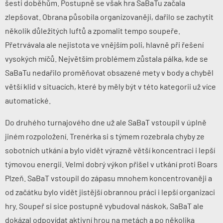
šesti doběhům. Postupně se však hra SaBaTu začala
zlepšovat. Obrana působila organizovaněji, dařilo se zachytit
několik důležitých luftů a zpomalit tempo soupeře.
Přetrvávala ale nejistota ve vnějším poli, hlavně při řešení
vysokých míčů. Největším problémem zůstala pálka, kde se
SaBaTu nedařilo proměňovat obsazené mety v body a chyběl
větší klid v situacích, které by měly být v této kategorii už více
automatické.
Do druhého turnajového dne už ale SaBaT vstoupil v úplně
jiném rozpoložení. Trenérka si s týmem rozebrala chyby ze
sobotních utkání a bylo vidět výrazně větší koncentraci i lepší
týmovou energii. Velmi dobrý výkon přišel v utkání proti Boars
Plzeň. SaBaT vstoupil do zápasu mnohem koncentrovaněji a
od začátku bylo vidět jistější obrannou práci i lepší organizaci
hry. Soupeř si sice postupně vybudoval náskok, SaBaT ale
dokázal odpovídat aktivní hrou na metách a po několika