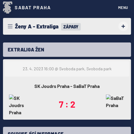
SABAT PRAHA
MENU
Ženy A - Extraliga
ZÁPASY
EXTRALIGA ŽEN
23. 4. 2023 16:00
@ Svoboda park, Svoboda park
SK Joudrs Praha - SaBaT Praha
7 : 2
SOUVISEJÍCÍ INFORMACE