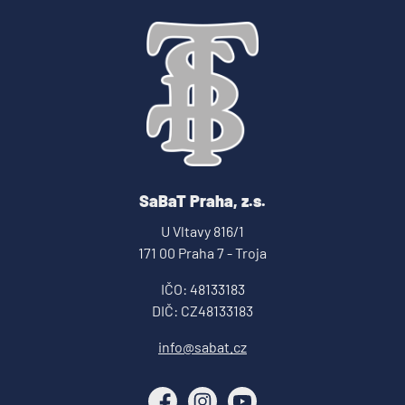
SaBaT Praha, z.s.
U Vltavy 816/1
171 00 Praha 7 - Troja
IČO: 48133183
DIČ: CZ48133183
info@sabat.cz