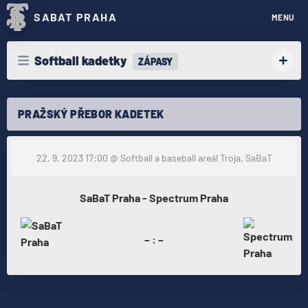
SABAT PRAHA
MENU
Softball kadetky
ZÁPASY
PRAŽSKÝ PŘEBOR KADETEK
22. 9. 2023 17:00
@ Softball a baseball areál Troja, SaBaT
SaBaT Praha - Spectrum Praha
– : –