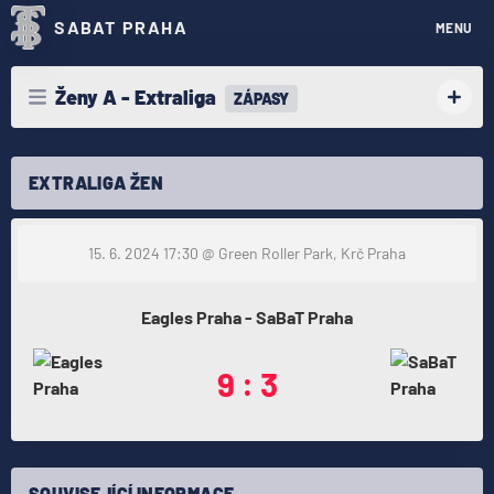
SABAT PRAHA
MENU
Ženy A - Extraliga
ZÁPASY
EXTRALIGA ŽEN
15. 6. 2024 17:30
@ Green Roller Park, Krč Praha
Eagles Praha - SaBaT Praha
9 : 3
SOUVISEJÍCÍ INFORMACE