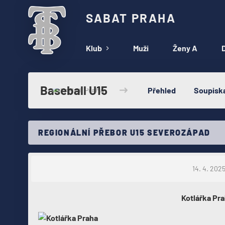
SABAT PRAHA
Klub
Muži
Ženy A
D
Baseball U15
Přehled
Soupisk
REGIONÁLNÍ PŘEBOR U15 SEVEROZÁPAD
14. 4. 202
Kotlářka Pr