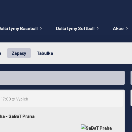
alší týmy Baseball
Další týmy Softball
Akce
a
Zápasy
Tabulka
5 17:00
@ Vypich
aha - SaBaT Praha