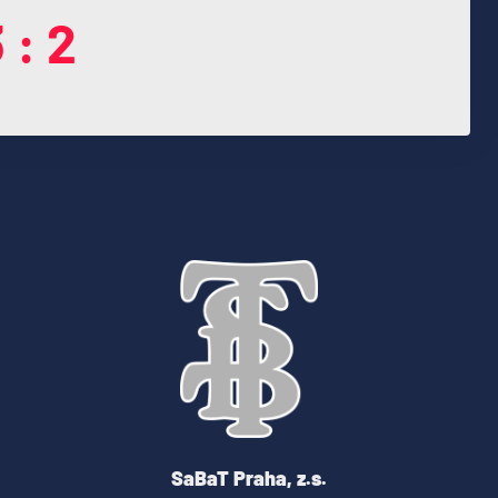
 : 2
SaBaT Praha, z.s.