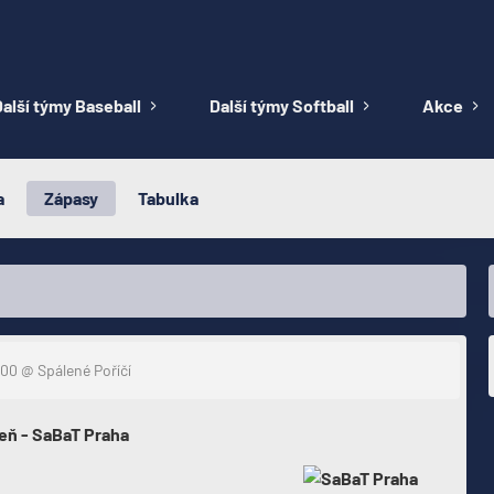
alší týmy Baseball
Další týmy Softball
Akce
a
Zápasy
Tabulka
:00
@ Spálené Poříčí
zeň - SaBaT Praha