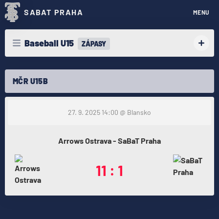
SABAT PRAHA
MENU
Baseball U15
ZÁPASY
MČR U15B
27. 9. 2025 14:00
@ Blansko
Arrows Ostrava - SaBaT Praha
11 : 1