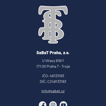
SaBaT Praha, z.s.
U Vltavy 816/1
171 00 Praha 7 - Troja
IČO: 48133183
DIČ: CZ48133183
info@sabat.cz