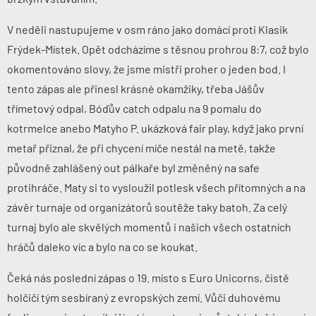
V neděli
nastupujeme v osm ráno
jako domácí proti
Klasik
Frýdek-Místek
. Opět odcházíme s těsnou prohrou 8:7, což bylo
okomentováno slovy, že jsme mistři proher o jeden bod. I
tento zápas ale přinesl krásné okamžiky, třeba Jášův
třímetový odpal, Bóďův catch odpalu na 9 pomalu do
kotrmelce anebo Matyho P. ukázková fair play, když jako první
metař přiznal, že při chycení míče nestál na metě, takže
původně zahlášený out pálkaře byl změněný na safe
protihráče. Maty si to vysloužil potlesk všech přítomných a na
závěr turnaje od organizátorů soutěže taky batoh. Za celý
turnaj bylo ale skvělých momentů i našich všech ostatních
hráčů daleko víc a bylo na co se koukat.
Čeká nás
poslední zápas
o 19. místo s
Euro Unicorns
, čistě
holčičí tým sesbíraný z evropských zemí. Vůči duhovému