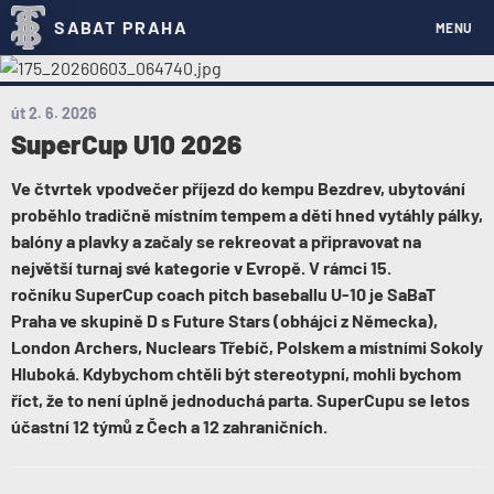
SABAT PRAHA
MENU
út 2. 6. 2026
SuperCup U10 2026
Ve čtvrtek vpodvečer příjezd do kempu Bezdrev, ubytování
proběhlo tradičně místním tempem a děti hned vytáhly pálky,
balóny a plavky a začaly se rekreovat a připravovat na
největší turnaj své kategorie v Evropě. V rámci 15.
ročníku SuperCup coach pitch baseballu U-10 je SaBaT
Praha ve skupině D s Future Stars (obhájci z Německa),
London Archers, Nuclears Třebíč, Polskem a místními Sokoly
Hluboká. Kdybychom chtěli být stereotypní, mohli bychom
říct, že to není úplně jednoduchá parta. SuperCupu se letos
účastní 12 týmů z Čech a 12 zahraničních.