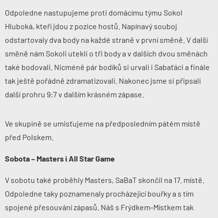
Odpoledne nastupujeme
proti domácímu týmu
Sokol
Hluboká
, kteří jdou z pozice hostů. Napínavý souboj
odstartovaly dva body na každé straně v první směně. V další
směně nám Sokoli utekli o tři body a v dalších dvou směnách
také bodovali. Nicméně pár bodíků si urvali i Sabaťáci a finále
tak ještě pořádně zdramatizovali. Nakonec jsme si připsali
další prohru 9:7 v dalším krásném zápase.
Ve skupině se umisťujeme na předposledním pátém místě
před Polskem.
Sobota – Masters i All Star Game
V sobotu také proběhly
Masters
, SaBaT skončil na 17. místě.
Odpoledne taky poznamenaly procházející bouřky a s tím
spojené přesouvání zápasů. Náš s Frýdkem-Místkem tak