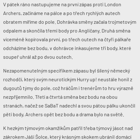
V pátek ráno nastupujeme na
první zápas
proti
London
Archers
, začínáme na pálce a po třech rychlých autech
obratem míříme do pole. Dohrávka směny začala trojmetovým
odpalem a skončila třemi body pro Angličany. Druhá směna
víceméně kopírovala první, po třech outech na čtyři pálkaře
odcházíme bez bodu, v dohrávce inkasujeme tři body, které
soupeř uhrál až po dvou outech.
Nezapomenutelným specifikem zápasu byl šílený německý
rozhodčí, který svým neurotickým Hurry up! neustále honil z
dugoutů týmy do pole, což hráčům i trenérům to hru výrazně
nezpříjemnilo. Třetí a čtvrtá směna bez bodu na obou
stranách, načež se SaBaT nadechl a svou pátou pálku ukončil
pěti body, Archers opět bez bodu a drama bylo na světě.
K hezkým týmovým okamžikům patřil třeba týmový jásot nad
zákrokem Jáši Šolce, který krásným skokem ubránil domácí