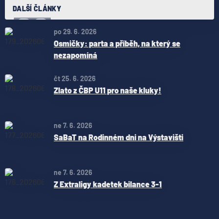
DALŠÍ ČLÁNKY
po 29. 6. 2026
Osmičky: parta a příběh, na který se
nezapomíná
čt 25. 6. 2026
Zlato z ČBP U11 pro naše kluky!
ne 7. 6. 2026
SaBaT na Rodinném dni na Výstavišti
ne 7. 6. 2026
Z Extraligy kadetek bilance 3-1