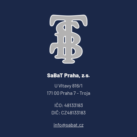
SaBaT Praha, z.s.
U Vltavy 816/1
171 00 Praha 7 - Troja
IČO: 48133183
DIČ: CZ48133183
info@sabat.cz