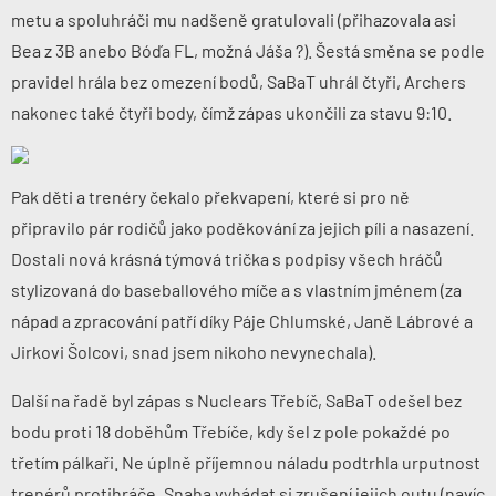
metu a spoluhráči mu nadšeně gratulovali (přihazovala asi
Bea z 3B anebo Bóďa FL, možná Jáša ?). Šestá směna se podle
pravidel hrála bez omezení bodů, SaBaT uhrál čtyři, Archers
nakonec také čtyři body, čímž zápas ukončili za stavu 9:10.
Pak děti a trenéry čekalo překvapení, které si pro ně
připravilo pár rodičů jako poděkování za jejich píli a nasazení.
Dostali nová krásná týmová trička s podpisy všech hráčů
stylizovaná do baseballového míče a s vlastním jménem (za
nápad a zpracování patří díky Páje Chlumské, Janě Lábrové a
Jirkovi Šolcovi, snad jsem nikoho nevynechala).
Další na řadě
byl zápas s
Nuclears Třebíč
, SaBaT odešel bez
bodu proti 18 doběhům Třebíče, kdy šel z pole pokaždé po
třetím pálkaři. Ne úplně příjemnou náladu podtrhla urputnost
trenérů protihráče. Snaha vyhádat si zrušení jejich outu (navíc