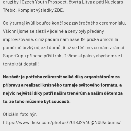
druzí byli Czech Youth Prospect, čtvrtá Litva a pátí Nuclears
Třebíč. Komplet výsledky
ZDE
.
Celý turnaj kvůli bouřce končí bez závěrečného ceremoniálu.
Všichni jsme se slezli v jídelně a ceny byly předány
improvizovaně, čímž pádem nám naše 19. příčka umožnila
poměrně brzký odjezd domů. A už se těšíme, co nám v rámci
SuperCupu přinese příští rok. Držíme si palce, abychom se i
tentokrát dostali!
Na závěr je potřeba zdůraznit velké díky organizátorům za
přípravu a realizaci krásného turnaje světového formátu, a
nejvíc největší díky patří našim trenérům a našim dětem za
to, že toho můžeme být součástí.
Oficiální foto hýr:
https://www.flickr.com/photos/201832440@N06/albums/