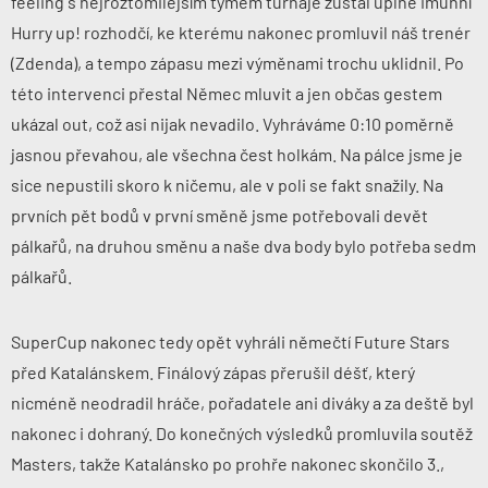
feeling s nejroztomilejším týmem turnaje zůstal úplně imunní
Hurry up! rozhodčí, ke kterému nakonec promluvil náš trenér
(Zdenda), a tempo zápasu mezi výměnami trochu uklidnil. Po
této intervenci přestal Němec mluvit a jen občas gestem
ukázal out, což asi nijak nevadilo. Vyhráváme 0:10 poměrně
jasnou převahou, ale všechna čest holkám. Na pálce jsme je
sice nepustili skoro k ničemu, ale v poli se fakt snažily. Na
prvních pět bodů v první směně jsme potřebovali devět
pálkařů, na druhou směnu a naše dva body bylo potřeba sedm
pálkařů.
SuperCup nakonec tedy opět vyhráli němečtí Future Stars
před Katalánskem. Finálový zápas přerušil déšť, který
nicméně neodradil hráče, pořadatele ani diváky a za deště byl
nakonec i dohraný. Do konečných výsledků promluvila soutěž
Masters, takže Katalánsko po prohře nakonec skončilo 3.,