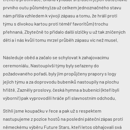
prvního outu půlsměny) za už celkem jednoznačného stavu
nám přišla vzhledem k vývoji zápasu a tomu, že hráli proti
týmu s divokou kartou proti téměř favoritům) trochu
přehnaná. Zbytečně to přidalo další slzičky u už tak zničených
dětí a i nás kvůli tomu mrzel průběh zápasu víc než musel.
Následuje oběd a začalo se schylovat k zahajovacímu
ceremoniálu. Nastoupivší týmy byly seřazeny do
požadovaného pořadí, byly jim propůjčeny prapory s logy
jejich týmu a za doprovodu bubeníků nastoupily na plochu
hřiště. Zazněly proslovy, česká hymna a bubeníci (kteří byli
výborní!) pak vyprovodili hráče při slavnostním odchodu.
Stihli jsme koupačku v řece a pak už s respektem
nastupujeme z pozice hostů na
poslední páteční zápas
proti
německému výběru
Future Stars
, kteří letos obhajovali svá