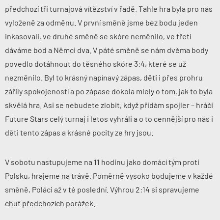
předchozí tři turnajová vítězství v řadě. Tahle hra byla pro nás
vyloženě za odměnu. V první směně jsme bez bodu jeden
inkasovali, ve druhé směně se skóre neměnilo, ve třetí
dáváme bod a Němci dva. V páté směně se nám dvěma body
povedlo dotáhnout do těsného skóre 3:4, které se už
nezměnilo. Byl to krásný napínavý zápas, děti i přes prohru
zářily spokojeností a po zápase dokola mlely o tom, jak to byla
skvělá hra. Asi se nebudete zlobit, když přidám spojler – hráči
Future Stars celý turnaj i letos vyhráli a o to cennější pro nás i
děti tento zápas a krásné pocity ze hry jsou.
V sobotu
nastupujeme na 11 hodinu
jako domácí tým proti
Polsku
, hrajeme na trávě. Poměrně vysoko bodujeme v každé
směně, Poláci až v té poslední. Výhrou 2:14 si spravujeme
chuť předchozích porážek.