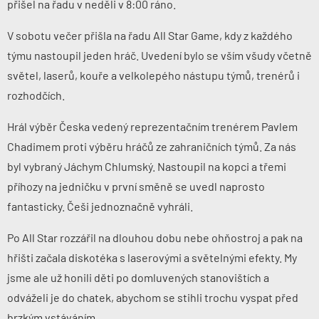
přišel na řadu v neděli v 8:00 ráno.
V sobotu večer přišla na řadu All Star Game, kdy z každého
týmu nastoupil jeden hráč. Uvedení bylo se vším všudy včetně
světel, laserů, kouře a velkolepého nástupu týmů, trenérů i
rozhodčích.
Hrál výběr Česka vedený reprezentačním trenérem Pavlem
Chadimem proti výběru hráčů ze zahraničních týmů. Za nás
byl vybraný Jáchym Chlumský. Nastoupil na kopci a třemi
příhozy na jedničku v první směně se uvedl naprosto
fantasticky. Češi jednoznačně vyhráli.
Po All Star rozzářil na dlouhou dobu nebe ohňostroj a pak na
hřišti začala diskotéka s laserovými a světelnými efekty. My
jsme ale už honili děti po domluvených stanovištích a
odváželi je do chatek, abychom se stihli trochu vyspat před
brzkým vstáváním.