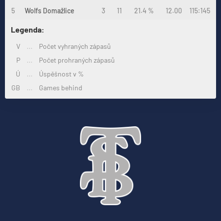
5
Wolfs Domažlice
3
11
21.4 %
12.00
115:145
Legenda:
V
...
Počet vyhraných zápasů
P
...
Počet prohraných zápasů
Ú
...
Úspěšnost v %
GB
...
Games behind