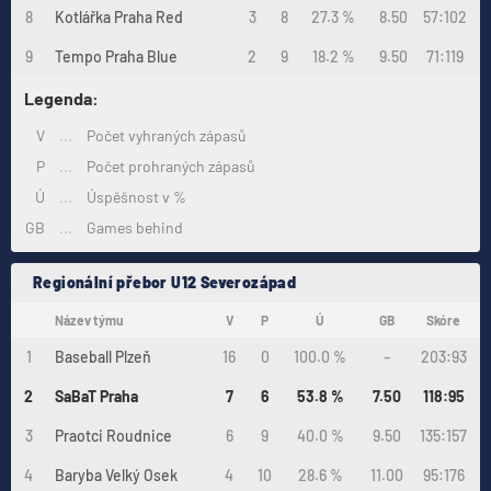
8
Kotlářka Praha Red
3
8
27.3 %
8.50
57:102
9
Tempo Praha Blue
2
9
18.2 %
9.50
71:119
Legenda:
V
...
Počet vyhraných zápasů
P
...
Počet prohraných zápasů
Ú
...
Úspěšnost v %
GB
...
Games behind
Regionální přebor U12 Severozápad
Název týmu
V
P
Ú
GB
Skóre
1
Baseball Plzeň
16
0
100.0 %
–
203:93
2
SaBaT Praha
7
6
53.8 %
7.50
118:95
3
Praotci Roudnice
6
9
40.0 %
9.50
135:157
4
Baryba Velký Osek
4
10
28.6 %
11.00
95:176