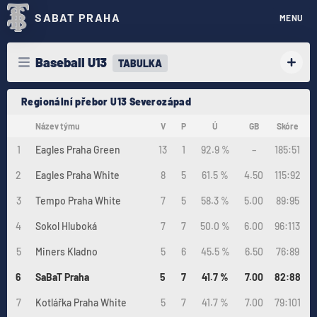
SABAT PRAHA
MENU
Baseball U13
TABULKA
Regionální přebor U13 Severozápad
Název týmu
V
P
Ú
GB
Skóre
1
Eagles Praha Green
13
1
92.9 %
–
185:51
2
Eagles Praha White
8
5
61.5 %
4.50
115:92
3
Tempo Praha White
7
5
58.3 %
5.00
89:95
4
Sokol Hluboká
7
7
50.0 %
6.00
96:113
5
Miners Kladno
5
6
45.5 %
6.50
76:89
6
SaBaT Praha
5
7
41.7 %
7.00
82:88
7
Kotlářka Praha White
5
7
41.7 %
7.00
79:101