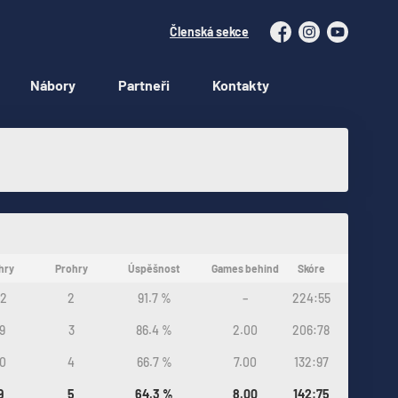
Členská sekce
Facebook
Instagram
YouTube
Nábory
Partneři
Kontakty
hry
Prohry
Úspěšnost
Games behind
Skóre
2
2
91.7 %
–
224:55
9
3
86.4 %
2.00
206:78
0
4
66.7 %
7.00
132:97
9
5
64.3 %
8.00
142:75