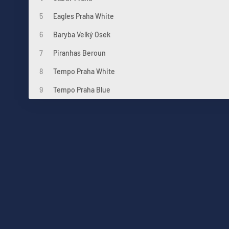
5
Eagles Praha White
6
Baryba Velký Osek
7
Piranhas Beroun
8
Tempo Praha White
9
Tempo Praha Blue