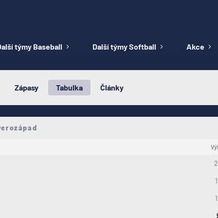
alší týmy Baseball
Další týmy Softball
Akce
Zápasy
Tabulka
Články
verozápad
Vý
2
1
1