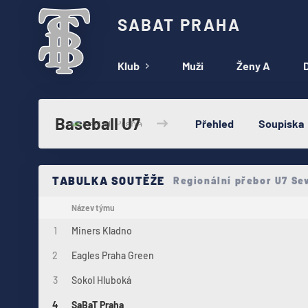
SABAT PRAHA
Klub
Muži
Ženy A
D
Baseball U7
Přehled
Soupiska
TABULKA SOUTĚŽE
Regionální přebor U7 Se
Název týmu
1
Miners Kladno
2
Eagles Praha Green
3
Sokol Hluboká
4
SaBaT Praha