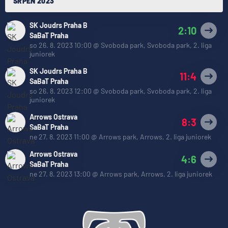
SRPEN 2023
SK Joudrs Praha B
2:10
SaBaT Praha
so 26. 8. 2023 10:00
@
Svoboda park, Svoboda park
,
2. liga
juniorek
SK Joudrs Praha B
11:4
SaBaT Praha
so 26. 8. 2023 12:00
@
Svoboda park, Svoboda park
,
2. liga
juniorek
Arrows Ostrava
8:3
SaBaT Praha
ne 27. 8. 2023 11:00
@
Arrows park, Arrows
,
2. liga juniorek
Arrows Ostrava
4:6
SaBaT Praha
ne 27. 8. 2023 13:00
@
Arrows park, Arrows
,
2. liga juniorek