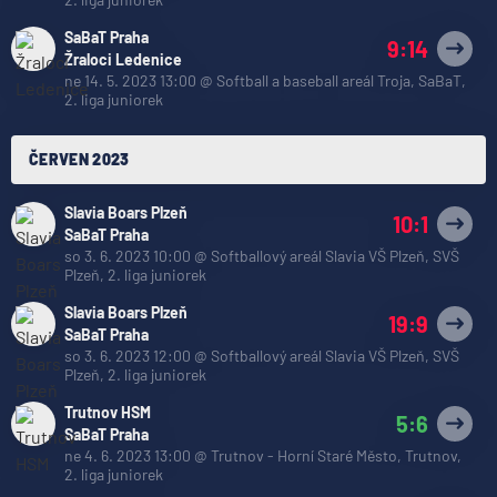
SaBaT Praha
9:14
Žraloci Ledenice
ne 14. 5. 2023 13:00
@
Softball a baseball areál Troja, SaBaT
,
2. liga juniorek
ČERVEN 2023
Slavia Boars Plzeň
10:1
SaBaT Praha
so 3. 6. 2023 10:00
@
Softballový areál Slavia VŠ Plzeň, SVŠ
Plzeň
,
2. liga juniorek
Slavia Boars Plzeň
19:9
SaBaT Praha
so 3. 6. 2023 12:00
@
Softballový areál Slavia VŠ Plzeň, SVŠ
Plzeň
,
2. liga juniorek
Trutnov HSM
5:6
SaBaT Praha
ne 4. 6. 2023 13:00
@
Trutnov - Horní Staré Město, Trutnov
,
2. liga juniorek