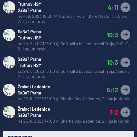
Trutnov HSM
4:11
SaBaT Praha
ne 4. 6. 2023 15:00
@
Trutnov - Horní Staré Město, Trutnov
,
2. liga juniorek
SaBaT Praha
10:3
Trutnov HSM
so 24. 6. 2023 13:00
@
Softball a baseball areál Troja, SaBaT
,
2. liga juniorek
SaBaT Praha
10:3
Trutnov HSM
so 24. 6. 2023 15:00
@
Softball a baseball areál Troja, SaBaT
,
2. liga juniorek
Žraloci Ledenice
5:12
SaBaT Praha
ne 25. 6. 2023 12:00
@
Sharks Bay, Ledenice
,
2. liga juniorek
Žraloci Ledenice
7:2
SaBaT Praha
ne 25. 6. 2023 14:00
@
Sharks Bay, Ledenice
,
2. liga juniorek