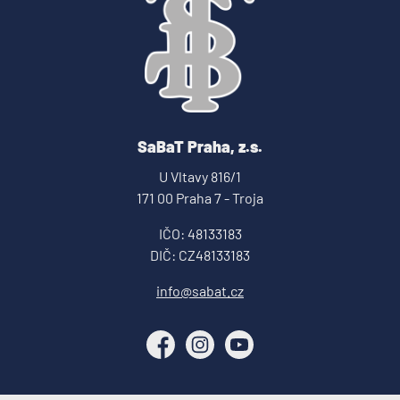
SaBaT Praha, z.s.
U Vltavy 816/1
171 00 Praha 7 - Troja
IČO: 48133183
DIČ: CZ48133183
info@sabat.cz
Facebook
Instagram
YouTube