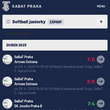
SABAT PRAHA
MENU
Softball juniorky
ZÁPASY
Všechny zápasy
Minulé
Budoucí
DUBEN 2023
SaBaT Praha
7:11
Arrows Ostrava
so 29. 4. 2023 14:00
@
Softball a baseball areál Troja, SaBaT
,
2. liga juniorek
SaBaT Praha
2:11
Arrows Ostrava
so 29. 4. 2023 16:00
@
Softball a baseball areál Troja, SaBaT
,
2. liga juniorek
SaBaT Praha
7:4
SK Joudrs Praha B