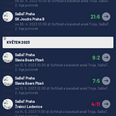
ne 30. 4. 2023 10:00
@
Softball a baseball areál Troja, SaBaT
,
2. liga juniorek
SaBaT Praha
21:6
SK Joudrs Praha B
ne 30. 4. 2023 12:00
@
Softball a baseball areál Troja, SaBaT
,
2. liga juniorek
KVĚTEN 2023
SaBaT Praha
9:2
Slavia Boars Plzeň
so 13. 5. 2023 10:00
@
Softball a baseball areál Troja, SaBaT
,
2. liga juniorek
SaBaT Praha
7:5
Slavia Boars Plzeň
so 13. 5. 2023 12:00
@
Softball a baseball areál Troja, SaBaT
,
2. liga juniorek
SaBaT Praha
4:11
Žraloci Ledenice
ne 14. 5. 2023 11:00
@
Softball a baseball areál Troja, SaBaT
,
2. liga juniorek