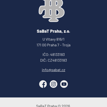
SaBaT Praha, z.s.
U Vltavy 816/1
171 00 Praha 7 - Troja
IČO: 48133183
DIČ: CZ48133183
info@sabat.cz
Facebook
Instagram
YouTube
SaBaT Praha © 2026.