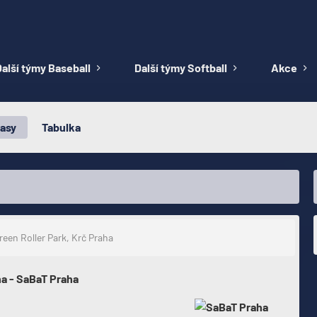
alší týmy Baseball
Další týmy Softball
Akce
asy
Tabulka
een Roller Park, Krč Praha
ha - SaBaT Praha