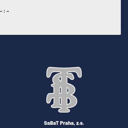
– : –
SaBaT Praha, z.s.