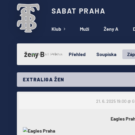
SABAT PRAHA
Klub
Muži
Ženy A
D
ženy B
Přehled
Soupiska
Záp
EXTRALIGA ŽEN
21. 6. 2025 19:00
@ Gr
Eagles Pra