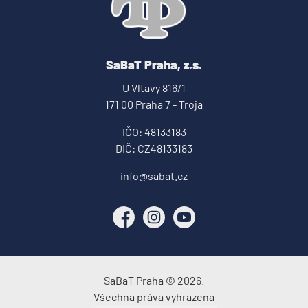
SaBaT Praha, z.s.
U Vltavy 816/1
171 00 Praha 7 - Troja
IČO: 48133183
DIČ: CZ48133183
info@sabat.cz
Facebook
Instagram
YouTube
SaBaT Praha © 2026.
Všechna práva vyhrazena