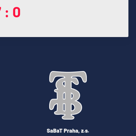
 : 0
SaBaT Praha, z.s.