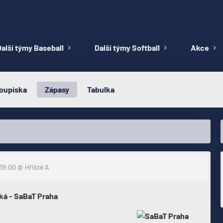
alší týmy Baseball
Další týmy Softball
Akce
oupiska
Zápasy
Tabulka
 19:00
@ Hřiště A
ká - SaBaT Praha