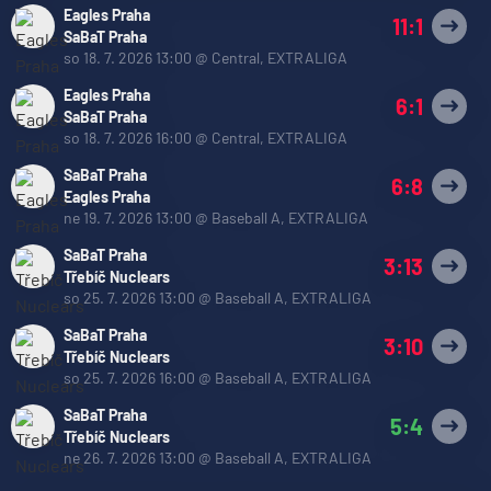
Eagles Praha
11:1
SaBaT Praha
so 18. 7. 2026 13:00
@
Central
,
EXTRALIGA
Eagles Praha
6:1
SaBaT Praha
so 18. 7. 2026 16:00
@
Central
,
EXTRALIGA
SaBaT Praha
6:8
Eagles Praha
ne 19. 7. 2026 13:00
@
Baseball A
,
EXTRALIGA
SaBaT Praha
3:13
Třebíč Nuclears
so 25. 7. 2026 13:00
@
Baseball A
,
EXTRALIGA
SaBaT Praha
3:10
Třebíč Nuclears
so 25. 7. 2026 16:00
@
Baseball A
,
EXTRALIGA
SaBaT Praha
5:4
Třebíč Nuclears
ne 26. 7. 2026 13:00
@
Baseball A
,
EXTRALIGA