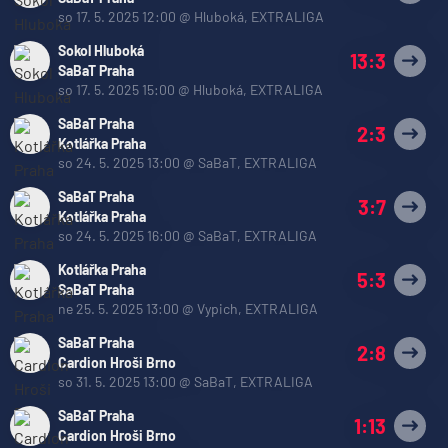
so 17. 5. 2025 12:00
@
Hluboká
,
EXTRALIGA
Sokol Hluboká
13:3
SaBaT Praha
so 17. 5. 2025 15:00
@
Hluboká
,
EXTRALIGA
SaBaT Praha
2:3
Kotlářka Praha
so 24. 5. 2025 13:00
@
SaBaT
,
EXTRALIGA
SaBaT Praha
3:7
Kotlářka Praha
so 24. 5. 2025 16:00
@
SaBaT
,
EXTRALIGA
Kotlářka Praha
5:3
SaBaT Praha
ne 25. 5. 2025 13:00
@
Vypich
,
EXTRALIGA
SaBaT Praha
2:8
Cardion Hroši Brno
so 31. 5. 2025 13:00
@
SaBaT
,
EXTRALIGA
SaBaT Praha
1:13
Cardion Hroši Brno