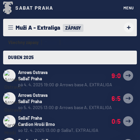
SABAT PRAHA
MENU
Muži A - Extraliga
ZÁPASY
Všechny zápasy
Minulé
Budoucí
DUBEN 2025
Arrows Ostrava
9:0
SaBaT Praha
pá 4. 4. 2025 19:00
@
Arrows base A
,
EXTRALIGA
Arrows Ostrava
6:5
SaBaT Praha
so 5. 4. 2025 13:00
@
Arrows base A
,
EXTRALIGA
SaBaT Praha
0:5
Cardion Hroši Brno
so 12. 4. 2025 13:00
@
SaBaT
,
EXTRALIGA