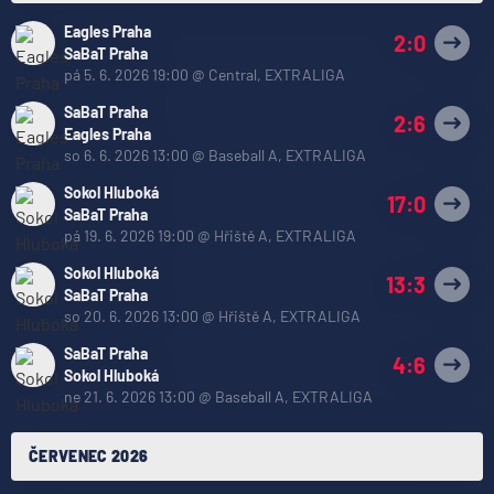
Eagles Praha
2:0
SaBaT Praha
pá 5. 6. 2026 19:00
@
Central
,
EXTRALIGA
SaBaT Praha
2:6
Eagles Praha
so 6. 6. 2026 13:00
@
Baseball A
,
EXTRALIGA
Sokol Hluboká
17:0
SaBaT Praha
pá 19. 6. 2026 19:00
@
Hřiště A
,
EXTRALIGA
Sokol Hluboká
13:3
SaBaT Praha
so 20. 6. 2026 13:00
@
Hřiště A
,
EXTRALIGA
SaBaT Praha
4:6
Sokol Hluboká
ne 21. 6. 2026 13:00
@
Baseball A
,
EXTRALIGA
ČERVENEC 2026