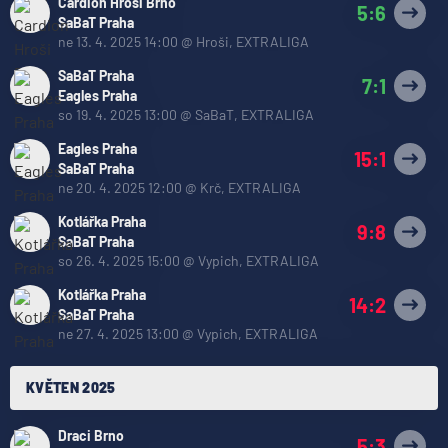
Cardion Hroši Brno
5:6
SaBaT Praha
ne 13. 4. 2025 14:00
@
Hroši
,
EXTRALIGA
SaBaT Praha
7:1
Eagles Praha
so 19. 4. 2025 13:00
@
SaBaT
,
EXTRALIGA
Eagles Praha
15:1
SaBaT Praha
ne 20. 4. 2025 12:00
@
Krč
,
EXTRALIGA
Kotlářka Praha
9:8
SaBaT Praha
so 26. 4. 2025 15:00
@
Vypich
,
EXTRALIGA
Kotlářka Praha
14:2
SaBaT Praha
ne 27. 4. 2025 13:00
@
Vypich
,
EXTRALIGA
KVĚTEN 2025
Draci Brno
5:3