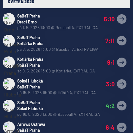
KVĚTEN 2026
SaBaT Praha
5:10
Draci Brno
pá 1. 5. 2026 13:00
@
Baseball A
,
EXTRALIGA
SaBaT Praha
7:11
Kotlářka Praha
pá 8. 5. 2026 13:00
@
Baseball A
,
EXTRALIGA
Kotlářka Praha
9:1
SaBaT Praha
so 9. 5. 2026 13:00
@
Kotlářka
,
EXTRALIGA
Sokol Hluboká
3:0
SaBaT Praha
pá 15. 5. 2026 19:00
@
Hřiště A
,
EXTRALIGA
SaBaT Praha
4:2
Sokol Hluboká
so 16. 5. 2026 13:00
@
Baseball A
,
EXTRALIGA
Arrows Ostrava
6:4
SaBaT Praha