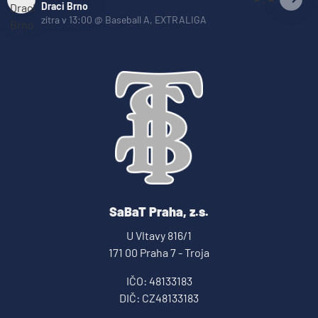
Draci Brno
zítra v 13:00
@
Baseball A
,
EXTRALIGA
SaBaT Praha, z.s.
U Vltavy 816/1
171 00 Praha 7 - Troja
IČO: 48133183
DIČ: CZ48133183