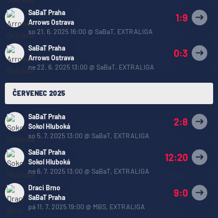
SaBaT Praha
1:9
Arrows Ostrava
so 21. 6. 2025 16:00
@
SaBaT
,
EXTRALIGA
SaBaT Praha
0:3
Arrows Ostrava
ne 22. 6. 2025 13:00
@
SaBaT
,
EXTRALIGA
ČERVENEC 2025
SaBaT Praha
2:8
Sokol Hluboká
so 5. 7. 2025 13:00
@
SaBaT
,
EXTRALIGA
SaBaT Praha
12:20
Sokol Hluboká
ne 6. 7. 2025 13:00
@
SaBaT
,
EXTRALIGA
Draci Brno
9:0
SaBaT Praha
pá 11. 7. 2025 19:00
@
MBS
,
EXTRALIGA