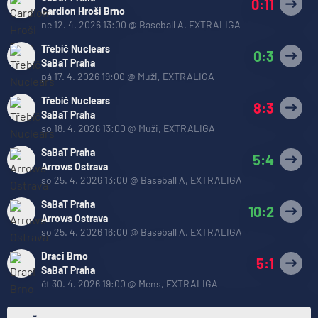
0:11
Cardion Hroši Brno
ne 12. 4. 2026 13:00
@
Baseball A
,
EXTRALIGA
Třebíč Nuclears
0:3
SaBaT Praha
pá 17. 4. 2026 19:00
@
Muži
,
EXTRALIGA
Třebíč Nuclears
8:3
SaBaT Praha
so 18. 4. 2026 13:00
@
Muži
,
EXTRALIGA
SaBaT Praha
5:4
Arrows Ostrava
so 25. 4. 2026 13:00
@
Baseball A
,
EXTRALIGA
SaBaT Praha
10:2
Arrows Ostrava
so 25. 4. 2026 16:00
@
Baseball A
,
EXTRALIGA
Draci Brno
5:1
SaBaT Praha
čt 30. 4. 2026 19:00
@
Mens
,
EXTRALIGA