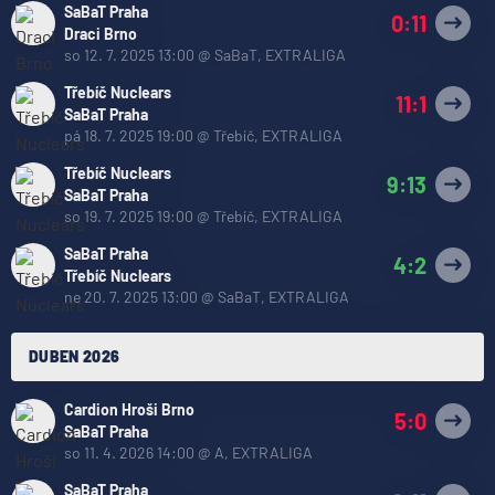
SaBaT Praha
0:11
Draci Brno
so 12. 7. 2025 13:00
@
SaBaT
,
EXTRALIGA
Třebíč Nuclears
11:1
SaBaT Praha
pá 18. 7. 2025 19:00
@
Třebíč
,
EXTRALIGA
Třebíč Nuclears
9:13
SaBaT Praha
so 19. 7. 2025 19:00
@
Třebíč
,
EXTRALIGA
SaBaT Praha
4:2
Třebíč Nuclears
ne 20. 7. 2025 13:00
@
SaBaT
,
EXTRALIGA
DUBEN 2026
Cardion Hroši Brno
5:0
SaBaT Praha
so 11. 4. 2026 14:00
@
A
,
EXTRALIGA
SaBaT Praha