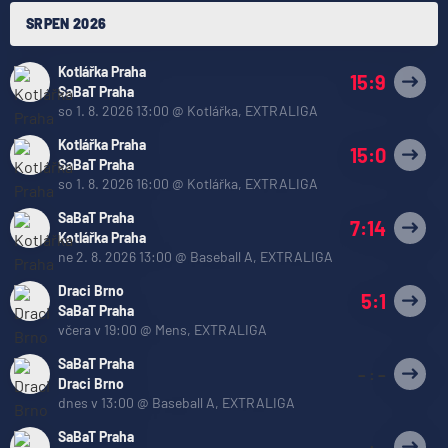
SRPEN 2026
Kotlářka Praha
15:9
SaBaT Praha
so 1. 8. 2026 13:00
@
Kotlářka
,
EXTRALIGA
Kotlářka Praha
15:0
SaBaT Praha
so 1. 8. 2026 16:00
@
Kotlářka
,
EXTRALIGA
SaBaT Praha
7:14
Kotlářka Praha
ne 2. 8. 2026 13:00
@
Baseball A
,
EXTRALIGA
Draci Brno
5:1
SaBaT Praha
včera v 19:00
@
Mens
,
EXTRALIGA
SaBaT Praha
– : –
Draci Brno
dnes v 13:00
@
Baseball A
,
EXTRALIGA
SaBaT Praha
– : –