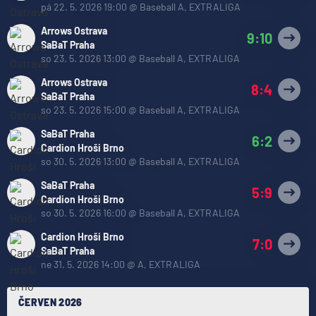
pá 22. 5. 2026 19:00
@
Baseball A
,
EXTRALIGA
Arrows Ostrava
9:10
SaBaT Praha
so 23. 5. 2026 13:00
@
Baseball A
,
EXTRALIGA
Arrows Ostrava
8:4
SaBaT Praha
so 23. 5. 2026 15:00
@
Baseball A
,
EXTRALIGA
SaBaT Praha
6:2
Cardion Hroši Brno
so 30. 5. 2026 13:00
@
Baseball A
,
EXTRALIGA
SaBaT Praha
5:9
Cardion Hroši Brno
so 30. 5. 2026 16:00
@
Baseball A
,
EXTRALIGA
Cardion Hroši Brno
7:0
SaBaT Praha
ne 31. 5. 2026 14:00
@
A
,
EXTRALIGA
ČERVEN 2026