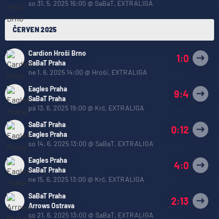
so 31. 5. 2025 16:00
@
SaBaT
,
EXTRALIGA
ČERVEN 2025
Cardion Hroši Brno
1:0
SaBaT Praha
ne 1. 6. 2025 14:00
@
Hroši
,
EXTRALIGA
Eagles Praha
9:4
SaBaT Praha
pá 13. 6. 2025 19:00
@
Krč
,
EXTRALIGA
SaBaT Praha
0:12
Eagles Praha
so 14. 6. 2025 13:00
@
SaBaT
,
EXTRALIGA
Eagles Praha
4:0
SaBaT Praha
ne 15. 6. 2025 13:00
@
Krč
,
EXTRALIGA
SaBaT Praha
2:13
Arrows Ostrava
so 21. 6. 2025 13:00
@
SaBaT
,
EXTRALIGA