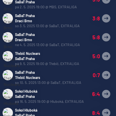
SaBaT Praha
pá 2. 5. 2025 19:00
@
MBS
,
EXTRALIGA
SaBaT Praha
3:8
Draci Brno
so 3. 5. 2025 13:00
@
SaBaT
,
EXTRALIGA
SaBaT Praha
5:8
Draci Brno
ne 4. 5. 2025 13:00
@
SaBaT
,
EXTRALIGA
Třebíč Nuclears
5:0
SaBaT Praha
pá 9. 5. 2025 19:00
@
Třebíč
,
EXTRALIGA
SaBaT Praha
0:7
Třebíč Nuclears
so 10. 5. 2025 13:00
@
SaBaT
,
EXTRALIGA
Sokol Hluboká
6:4
SaBaT Praha
pá 16. 5. 2025 19:00
@
Hluboká
,
EXTRALIGA
Sokol Hluboká
8:4
SaBaT Praha